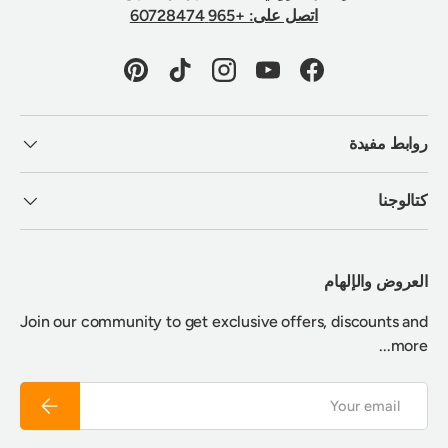
اتصل على: +965 60728474
Pinterest
TikTok
Instagram
YouTube
Facebook
روابط مفيدة
كتالوجنا
العروض والإلهام
Join our community to get exclusive offers, discounts and
more...
Email
Subscribe