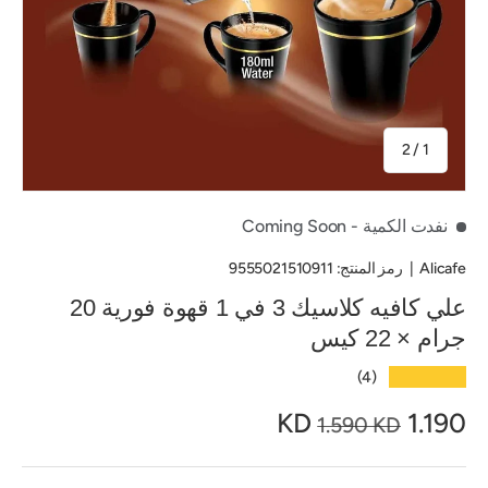
من
2
/
1
نفدت الكمية
- Coming Soon
Alicafe
|
رمز المنتج:
9555021510911
علي كافيه كلاسيك 3 في 1 قهوة فورية 20
جرام × 22 كيس
★★★★★
(4)
1.190 KD
1.590 KD