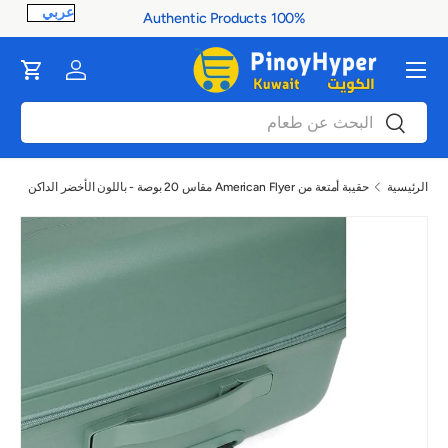
100% Authentic Products
ontent
القائمة
Cart
Log in
بحث
بحث
الرئيسية
حقيبة أمتعة من American Flyer مقاس 20 بوصة - باللون الأخضر الداكن
صورة 1 متاح الآن في عرض المعرض