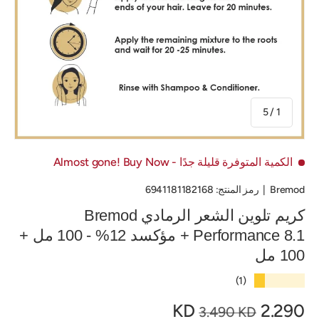
من
5
/
1
الكمية المتوفرة قليلة جدًا
- Almost gone! Buy Now
Bremod
|
رمز المنتج:
6941181182168
كريم تلوين الشعر الرمادي Bremod
Performance 8.1 + مؤكسد 12% - 100 مل +
100 مل
★★★★★
(1)
2.290 KD
3.490 KD