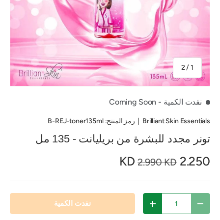
من
2
/
1
نفدت الكمية
- Coming Soon
Brilliant Skin Essentials
|
رمز المنتج:
B-REJ-toner135ml
تونر مجدد للبشرة من بريليانت - 135 مل
2.250 KD
2.990 KD
الكمية
نفدت الكمية
تقليل الكمية
زيادة الكمية