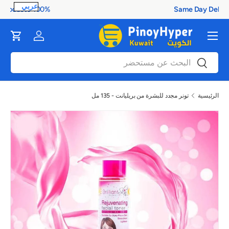
100% Authentic Products
ontent
القائمة
Cart
Log in
بحث
بحث
الرئيسية
تونر مجدد للبشرة من بريليانت - 135 مل
صورة 1 متاح الآن في عرض المعرض