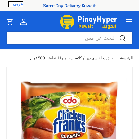
Same Day Delivery Kuwait
ontent
القائمة
Cart
Log in
بحث
بحث
الرئيسية
نقانق دجاج سي دي أو كلاسيك جامبو 11 قطعة - 500 غرام