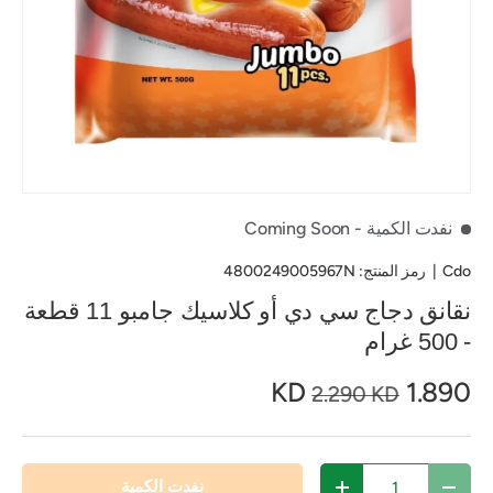
نفدت الكمية
- Coming Soon
Cdo
|
رمز المنتج:
4800249005967N
نقانق دجاج سي دي أو كلاسيك جامبو 11 قطعة
- 500 غرام
1.890 KD
2.290 KD
الكمية
نفدت الكمية