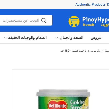
100% Au
بحث
بحث
عروض
الصحة والجمال
الطعام والوجبات الخفيفة
سية
دل مونتي ذرة حلوة ذهبية - 180 جم
 عرض المعرض