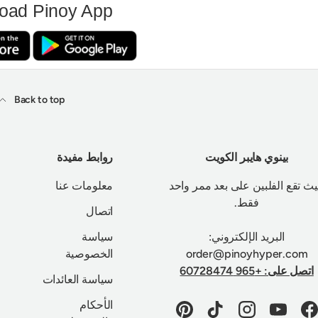
oad Pinoy App
Back to top
بينوي هايبر الكويت
روابط مفيدة
ث تقع الفلبين على بعد ممر واحد
معلومات عنا
فقط.
اتصال
البريد الإلكتروني:
سياسة
order@pinoyhyper.com
الخصوصية
اتصل على: +965 60728474
سياسة العائدات
الأحكام
Pinterest
TikTok
Instagram
YouTube
Facebook