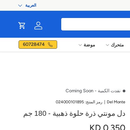
العربية
اللغة
ip to content
Cart
Log in
60728474
متحرك
موضة
نفدت الكمية
- Coming Soon
Del Monte
|
رمز المنتج:
024000101895
دل مونتي ذرة حلوة ذهبية - 180 جم
0.350 KD