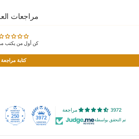
مراجعات العم
كن أول من يكتب مر
كتابة مراجعة
3972 مراجعة
250
3972
تم التحقق بواسطة