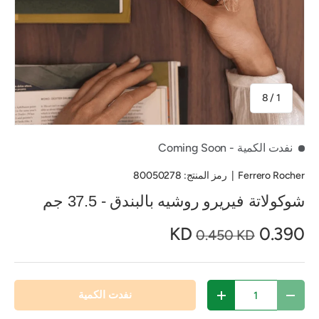
من
8
/
1
نفدت الكمية
- Coming Soon
Ferrero Rocher
|
رمز المنتج:
80050278
شوكولاتة فيريرو روشيه بالبندق - 37.5 جم
0.390 KD
0.450 KD
الكمية
نفدت الكمية
تقليل الكمية
زيادة الكمية