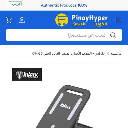
100% Authentic Products
ontent
القائمة
Cart
Log in
بحث
بحث
الرئيسية
إنكاكس - المصعد الأصلي الصغير القابل للطي CH-35
صورة 1 متاح الآن في عرض المعرض