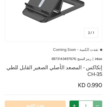
من
2
/
1
نفدت الكمية
- Coming Soon
inkax
|
رمز المنتج:
6973143497676
إنكاكس - المصعد الأصلي الصغير القابل للطي
CH-35
0.990 KD
الكمية
نفدت الكمية