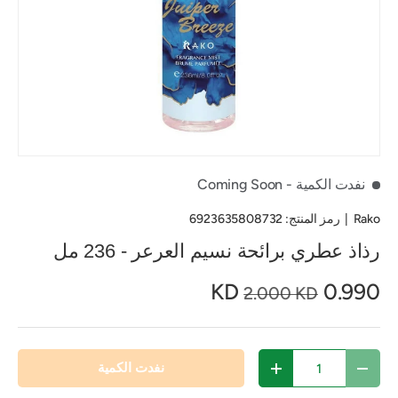
نفدت الكمية
- Coming Soon
Rako
|
رمز المنتج:
6923635808732
رذاذ عطري برائحة نسيم العرعر - 236 مل
0.990 KD
2.000 KD
الكمية
نفدت الكمية
تقليل الكمية
زيادة الكمية