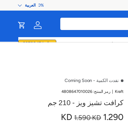
العربية
اللغة
ip to content
Cart
Log in
60728474
متحرك
موضة
نفدت الكمية
- Coming Soon
Kraft
|
رمز المنتج:
4808647010026
كرافت تشيز ويز - 210 جم
1.290 KD
1.590 KD