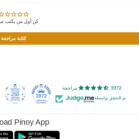
كن أول من يكتب مر
كتابة مراجعة
3972 مراجعة
250
3972
تم التحقق بواسطة
oad Pinoy App