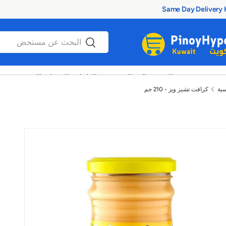
100% Authentic Products
بحث
بحث
عروض
الصحة والجمال
الطعام والوجبات الخفيفة
سية
كرافت تشيز ويز - 210 جم