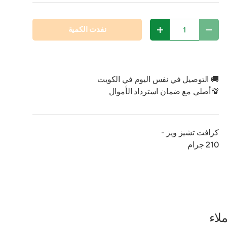
مية
نفدت الكمية
تقليل الكمية
زيادة الكمية
🚚 التوصيل في نفس اليوم في الكويت
💯أصلي مع ضمان استرداد الأموال
كرافت تشيز ويز -
210 جرام
لاء