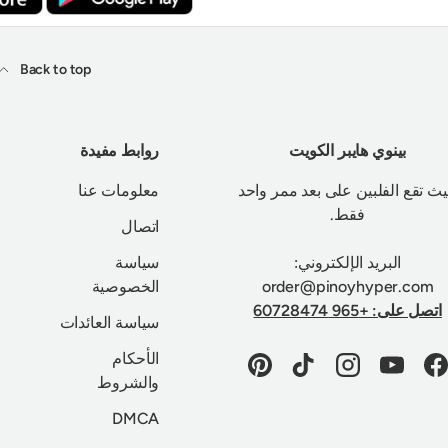
Back to top
بينوي هايبر الكويت
روابط مفيدة
ث تقع الفلبين على بعد ممر واحد
معلومات عنا
فقط.
اتصال
البريد الإلكتروني:
سياسة
order@pinoyhyper.com
الخصوصية
اتصل على: +965 60728474
سياسة العائدات
الأحكام
Pinterest
TikTok
Instagram
YouTube
Facebook
والشروط
DMCA