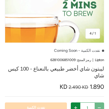
من
4
/
1
نفدت الكمية
- Coming Soon
Lipton
|
رمز المنتج:
6281006851009
ليبتون شاي أخضر طبيعي بالنعناع - 100 كيس
شاي
1.890 KD
2.490 KD
الكمية
نفدت الكمية