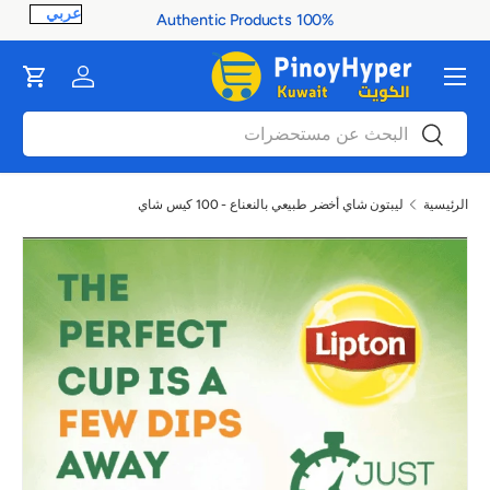
100% Authentic Products
ontent
القائمة
Cart
Log in
بحث
بحث
الرئيسية
ليبتون شاي أخضر طبيعي بالنعناع - 100 كيس شاي
صورة 1 متاح الآن في عرض المعرض