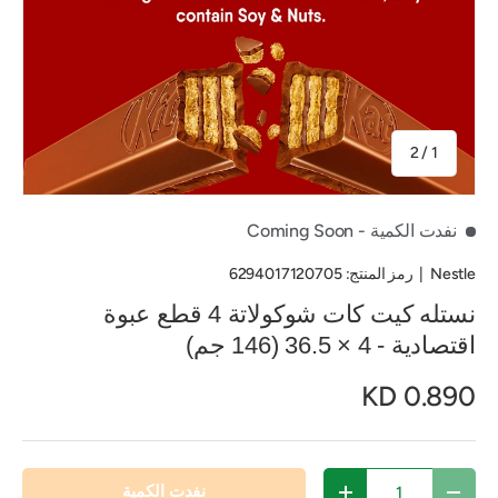
من
2
/
1
نفدت الكمية
- Coming Soon
Nestle
|
رمز المنتج:
6294017120705
نستله كيت كات شوكولاتة 4 قطع عبوة
اقتصادية - 4 × 36.5 (146 جم)
0.890 KD
الكمية
نفدت الكمية