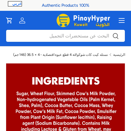
100% Authentic Products
ontent
القائمة
Cart
Log in
بحث
بحث
الرئيسية
نستله كيت كات شوكولاتة 4 قطع عبوة اقتصادية - 4 × 36.5 (146 جم)
صورة 1 متاح الآن في عرض المعرض