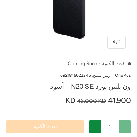
من
4
/
1
نفدت الكمية
- Coming Soon
OnePlus
|
رمز المنتج:
6921815622345
ون بلس نورد N20 SE – أسود
41.900 KD
46.000 KD
الكمية
نفدت الكمية
تقليل الكمية
زيادة الكمية