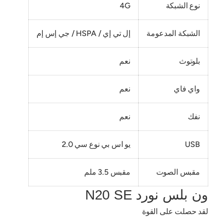
نوع الشبكة
4G
الشبكة المدعومة
إل تي إي / HSPA / جي إس إم
بلوتوث
نعم
واي فاي
نعم
نفك
نعم
USB
يو اس بي نوع سي 2.0
مقبس الصوت
مقبس 3.5 ملم
ون بلس نورد N20 SE
لقد حصلت على القوة