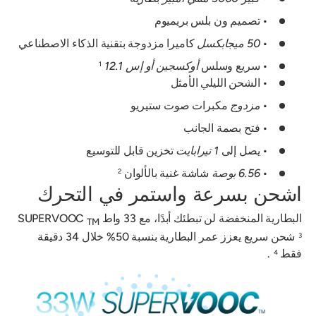
• تصميم ون بلس بريميوم
•
50 ميجابكسل
كاميرا مزدوجة بتقنية الذكاء الاصطناعي
• سريع وسلس
أوكسجين أو إس 12.1
1
• الشحن الليلي الأمثل
•
مزدوج
مكبرات صوت ستيريو
• فتح بصمة الجانب
• يصل إلى
1 تيرابايت
تخزين قابل للتوسيع
•
6.56 بوصة
شاشة غنية بالألوان
2
اشحن بسرعة واستمر في التحرك
البطارية المنخفضة لن تبطئك أبدًا، مع 33 واط SUPERVOOC
TM
شحن سريع يعزز عمر البطارية بنسبة 50% خلال 34 دقيقة
3
فقط
.
4