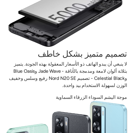
تصميم متميز بشكل خاطف
لا ينبغي أن يبدو الهاتف ذو الأسعار المعقولة بهذه الجودة. يتميز
بثلاثة ألوان لامعة ومدمجة بالأناقة - Jade Wave وBlue Oasis
وCelestial Black - تصميم Nord N20 SE رفيع وسلس وخفيف
الوزن لسهولة الاستخدام بيد واحدة.
موجة اليشم
السوداء
الزرقاء
السماوية