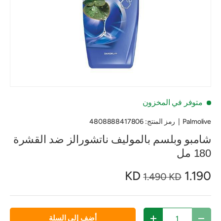
متوفر في المخزون
Palmolive
|
رمز المنتج:
4808888417806
شامبو وبلسم بالموليف ناتشورالز ضد القشرة
180 مل
1.190 KD
1.490 KD
الكمية
أضف إلى السلة