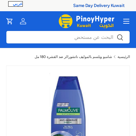
100% Authentic Products
ontent
القائمة
Cart
Log in
بحث
بحث
الرئيسية
شامبو وبلسم بالموليف ناتشورالز ضد القشرة 180 مل