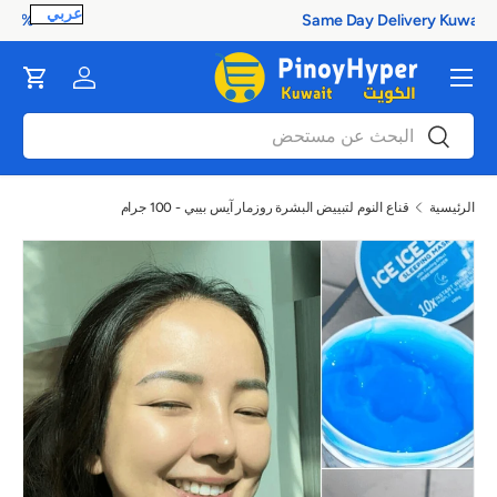
100% Authentic Products
ontent
القائمة
Cart
Log in
بحث
بحث
الرئيسية
قناع النوم لتبييض البشرة روزمار آيس بيبي - 100 جرام
صورة 1 متاح الآن في عرض المعرض