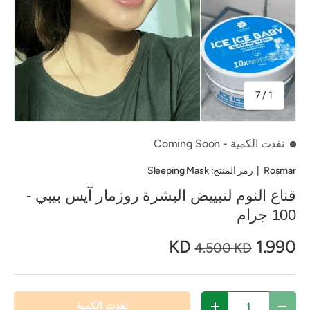
من
7
/
1
نفدت الكمية
- Coming Soon
Rosmar
|
رمز المنتج:
Sleeping Mask
قناع النوم لتبييض البشرة روزمار آيس بيبي -
100 جرام
1.990 KD
4.500 KD
الكمية
نفدت الكمية