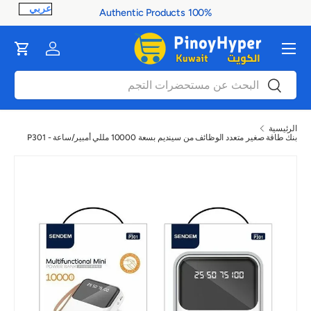
100% Authentic Products
ontent
القائمة
Cart
Log in
بحث
بحث
الرئيسية
بنك طاقة صغير متعدد الوظائف من سينديم بسعة 10000 مللي أمبير/ساعة - P301
صورة 1 متاح الآن في عرض المعرض