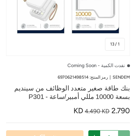
من
13
/
1
نفدت الكمية
- Coming Soon
SENDEM
|
رمز المنتج:
6970621498514
بنك طاقة صغير متعدد الوظائف من سينديم
بسعة 10000 مللي أمبير/ساعة - P301
2.790 KD
4.490 KD
الكمية