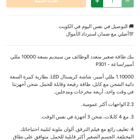
نفدت الكمية
تقليل الكمية
زيادة الكمية
🚚 التوصيل في نفس اليوم في الكويت
💯أصلي مع ضمان استرداد الأموال
بنك طاقة صغير متعدد الوظائف من سينديم بسعة 10000 مللي
أمبير/ساعة - P301
1.10000 مللي أمبير، شاشة كريستال LED. بطارية كبيرة السعة
ذاتية الشحن مع كابل، طاقة رفيعة وقابلة للحمل. شحن أجهزتنا
في وقت واحد، أربعة مخرجات ومدخلين.
2.3 الواجهات أكثر عمومية.
3. مع 4 كابلات، شحن 3 أجهزة في نفس الوقت.
4. تغليف رائع مع فيلم الترقق. ألوان ملونة لتلبية احتياجاتك
المختلفة. الجسم الصغير أكثر قابلية للحمل. متوافق على نطاق