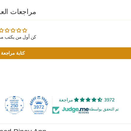
مراجعات العم
كن أول من يكتب مر
كتابة مراجعة
3972 مراجعة
250
3972
تم التحقق بواسطة