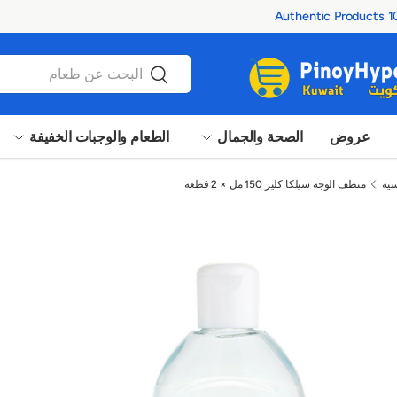
100% Au
بحث
بحث
عروض
الصحة والجمال
الطعام والوجبات الخفيفة
سية
منظف ​​الوجه سيلكا كلير 150 مل × 2 قطعة
 عرض المعرض