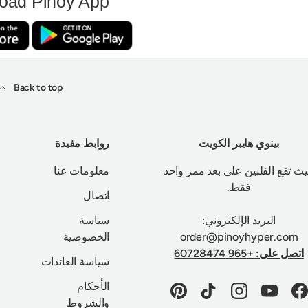
oad Pinoy App
Back to top
بينوي هايبر الكويت
روابط مفيدة
ث تقع الفلبين على بعد ممر واحد
معلومات عنا
فقط.
اتصال
البريد الإلكتروني:
سياسة
order@pinoyhyper.com
الخصوصية
اتصل على: +965 60728474
سياسة العائدات
الأحكام
Pinterest
TikTok
Instagram
YouTube
Facebook
والشروط