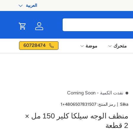
العربية
اللغة
ip to content
Cart
Log in
60728474
متحرك
موضة
نفدت الكمية
- Coming Soon
Silka
|
رمز المنتج:
4806507831507+1
منظف ​​الوجه سيلكا كلير 150 مل ×
2 قطعة