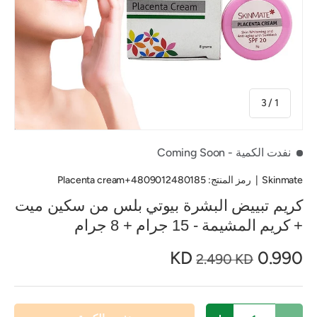
من
3
/
1
نفدت الكمية
- Coming Soon
Skinmate
|
رمز المنتج:
4809012480185+Placenta cream
كريم تبييض البشرة بيوتي بلس من سكين ميت
+ كريم المشيمة - 15 جرام + 8 جرام
0.990 KD
2.490 KD
الكمية