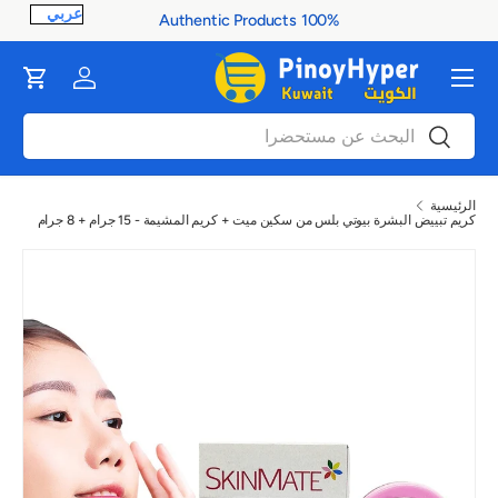
100% Authentic Products
ontent
القائمة
Cart
Log in
بحث
بحث
الرئيسية
كريم تبييض البشرة بيوتي بلس من سكين ميت + كريم المشيمة - 15 جرام + 8 جرام
صورة 1 متاح الآن في عرض المعرض