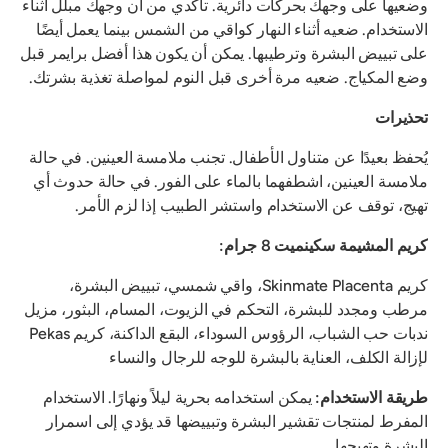
وضعيها على وجهك بحركات دائرية. تأكدي من أن وجهك مبلل أثناء
الاستخدام. ضعيه أثناء النهار كواقي من الشمس بينما يعمل أيضًا
على تبييض البشرة وترطيبها. يمكن أن يكون هذا أفضل برايمر قبل
وضع المكياج. ضعيه مرة أخرى قبل النوم لمواصلة تغذية بشرتك.
تحذيرات
يُحفظ بعيدًا عن متناول الأطفال. تجنب ملامسة العينين. في حالة
ملامسة العينين، اشطفهما بالماء على الفور. في حالة حدوث أي
تهيج، توقف عن الاستخدام واستشر الطبيب إذا لزم الأمر.
كريم المشيمة سكينميت 8 جرام:
كريم Skinmate Placenta، واقي شمسي، تبييض البشرة،
مرطب ومجدد للبشرة، التحكم في الزيوت، المسام، البثور، مزيل
ندبات حب الشباب، الرؤوس السوداء، البقع الداكنة، كريم Pekas
لإزالة الكلف، العناية بالبشرة للوجه للرجال والنساء
طريقة الاستخدام:
يمكن استخدامه بحرية ليلاً ونهارًا. الاستخدام
المفرط لمنتجات تقشير البشرة وتبييضها قد يؤدي إلى اسمرار
البشرة وتهيجها.