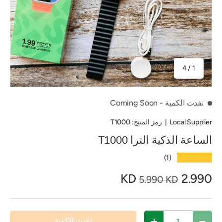
من
4
/
1
نفدت الكمية
- Coming Soon
Local Supplier
|
رمز المنتج:
T1000
الساعة الذكية الترا T1000
★★★★★
(1)
2.990 KD
5.990 KD
الكمية
نفدت الكمية