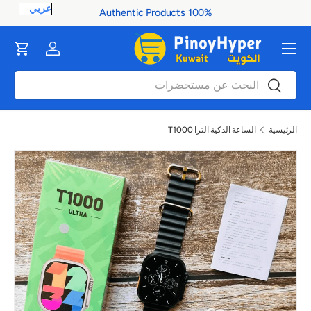
100% Authentic Products
ontent
القائمة
Cart
Log in
بحث
بحث
الرئيسية
الساعة الذكية الترا T1000
صورة 1 متاح الآن في عرض المعرض