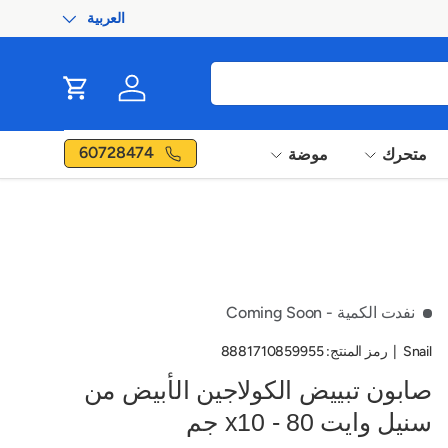
100% Authentic Products
العربية
اللغة
ip to content
Cart
Log in
60728474
متحرك
موضة
نفدت الكمية
- Coming Soon
Snail
|
رمز المنتج:
8881710859955
صابون تبييض الكولاجين الأبيض من
سنيل وايت x10 - 80 جم