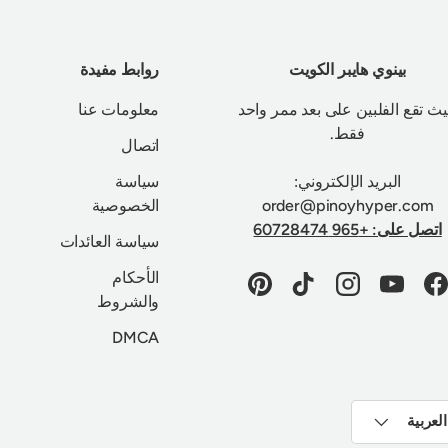
بينوي هايبر الكويت
روابط مفيدة
ث تقع الفلبين على بعد ممر واحد
معلومات عنا
فقط.
اتصال
البريد الإلكتروني:
سياسة
order@pinoyhyper.com
الخصوصية
اتصل على: +965 60728474
سياسة العائدات
الأحكام
Pinterest
TikTok
Instagram
YouTube
Facebook
والشروط
DMCA
العربية